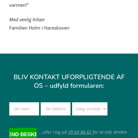
varmen!”
Med venlig hilsen
Familien Holm i Hareskoven
BLIV KONTAKT UFORPLIGTENDE AF
OS – udfyld formularen:
….eller ring på
39 69 88 82
for at tale direkte