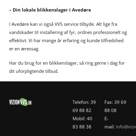
– Din lokale blikkenslager i Avedøre
I Avedøre kan vi også VVS service tilbyde. Alt lige fra
vandskader til installering af fyr, ordnes professionelt og
effektivt. Vi har mange år erfaring og kunde tilfredshed
er en æressag.
Har du brug for en blikkenslager, så ring gerne i dag for
dit uforpligtende tilbud.
Telefon: 39
Fax: 39 69
69 88 82
88 08
Mobil: 40
E-
83 88 38
mail:
info@vizi