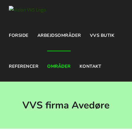
Skip
to
content
FORSIDE
ARBEJDSOMRÅDER
VVS BUTIK
REFERENCER
OMRÅDER
KONTAKT
VVS firma Avedøre